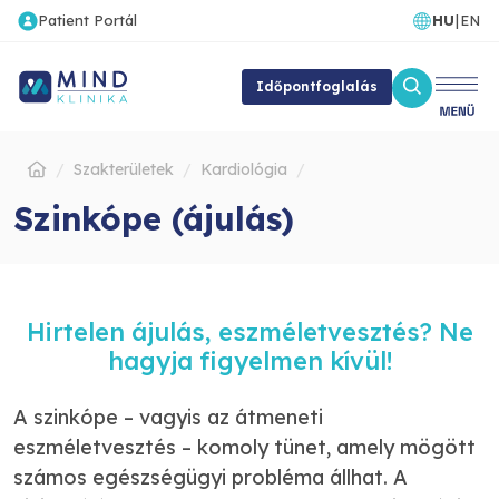
Patient Portál
HU
|
EN
Időpontfoglalás
Szakterületek
Kardiológia
Szinkópe (ájulás)
Hirtelen ájulás, eszméletvesztés? Ne
hagyja figyelmen kívül!
A szinkópe – vagyis az átmeneti
eszméletvesztés – komoly tünet, amely mögött
számos egészségügyi probléma állhat. A