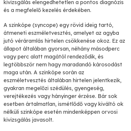
kivizsgálás elengedhetetlen a pontos diagnózis
és a megfelelő kezelés érdekében.
A szinkópe (syncope) egy rövid ideig tartó,
átmeneti eszméletvesztés, amelyet az agyba
jutó véráramlás hirtelen csökkenése okoz. Ez az
állapot általában gyorsan, néhány másodperc
vagy perc alatt magától rendeződik, és
legtöbbször nem hagy maradandó károsodást
maga után. A szinkópe során az
eszméletvesztés általában hirtelen jelentkezik,
gyakran megelőzi szédülés, gyengeség,
verejtékezés vagy hányinger érzése. Bár sok
esetben ártalmatlan, ismétlődő vagy kiváltó ok
nélküli szinkópe esetén mindenképpen orvosi
kivizsgálás javasolt.