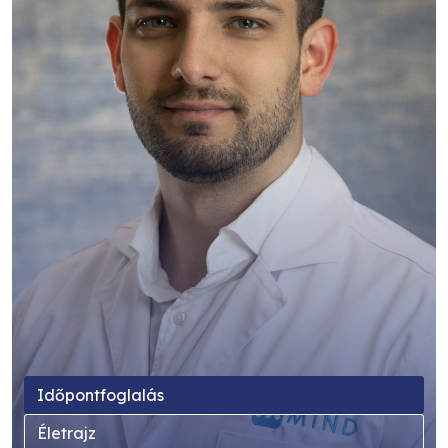
Időpontfoglalás
Életrajz