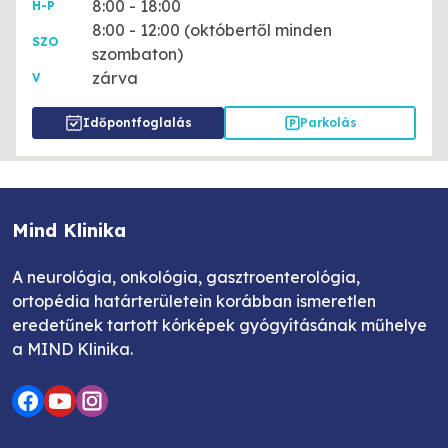
8:00 - 18:00
H-P
8:00 - 12:00 (októbertől minden
SZO
szombaton)
zárva
V
Időpontfoglalás
Parkolás
Mind Klinika
A neurológia, onkológia, gasztroenterológia,
ortopédia határterületein korábban ismeretlen
eredetűnek tartott kórképek gyógyításának műhelye
a MIND Klinika.