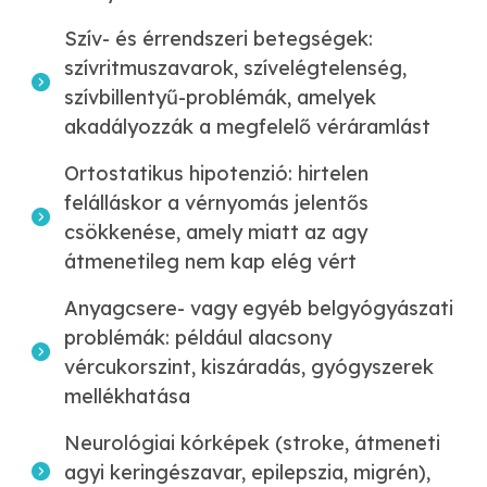
Szív- és érrendszeri betegségek:
szívritmuszavarok, szívelégtelenség,
szívbillentyű-problémák, amelyek
akadályozzák a megfelelő véráramlást
Ortostatikus hipotenzió: hirtelen
felálláskor a vérnyomás jelentős
csökkenése, amely miatt az agy
átmenetileg nem kap elég vért
Anyagcsere- vagy egyéb belgyógyászati
problémák: például alacsony
vércukorszint, kiszáradás, gyógyszerek
mellékhatása
Neurológiai kórképek (stroke, átmeneti
agyi keringészavar, epilepszia, migrén),