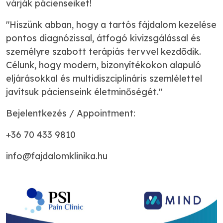
várják pácienseiket!
"Hiszünk abban, hogy a tartós fájdalom kezelése
pontos diagnózissal, átfogó kivizsgálással és
személyre szabott terápiás tervvel kezdődik.
Célunk, hogy modern, bizonyítékokon alapuló
eljárásokkal és multidiszciplináris szemlélettel
javítsuk pácienseink életminőségét."
Bejelentkezés / Appointment:
+36 70 433 9810
info@fajdalomklinika.hu