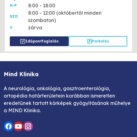
8:00 - 18:00
H-P
8:00 - 12:00 (októbertől minden
SZO
szombaton)
zárva
V
Időpontfoglalás
Parkolás
Mind Klinika
A neurológia, onkológia, gasztroenterológia,
ortopédia határterületein korábban ismeretlen
eredetűnek tartott kórképek gyógyításának műhelye
a MIND Klinika.