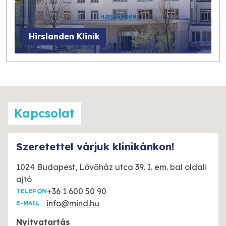
Hirslanden Klinik
Kapcsolat
Szeretettel várjuk klinikánkon!
1024 Budapest, Lövőház utca 39. I. em. bal oldali
ajtó
+36 1 600 50 90
TELEFON
info@mind.hu
E-MAIL
Nyitvatartás