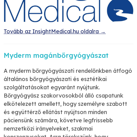
Tovább az InsightMedical.hu oldalra →
Myderm magánbőrgyógyászat
A myderm bőrgyógyászati rendelőnkben átfogó
általános bőrgyógyászati és esztétikai
szolgáltatásokat egyaránt nyújtunk.
Bőrgyógyász szakorvosokból álló csapatunk
elkötelezett amellett, hogy személyre szabott
és együttérző ellátást nyújtson minden
páciensünk számára, követve legfrissebb
nemzetközi irányelveket, szakmai
konszenzusokat. Arra törekszünk, hogy