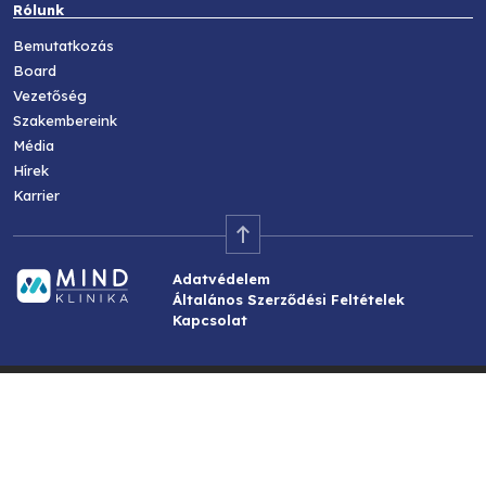
Rólunk
Bemutatkozás
Board
Vezetőség
Szakembereink
Média
Hírek
Karrier
Adatvédelem
Általános Szerződési Feltételek
Kapcsolat
© Copyright 2025 Minden jog fenntartva!
created by
Circumstances Creative Co.