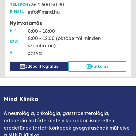
+36 1 600 50 90
TELEFON
info@mind.hu
E-MAIL
Nyitvatartás
8:00 - 18:00
H-P
8:00 - 12:00 (októbertől minden
SZO
szombaton)
zárva
V
Időpontfoglalás
Parkolás
Mind Klinika
A neurológia, onkológia, gasztroenterológia,
ortopédia határterületein korábban ismeretlen
eredetűnek tartott kórképek gyógyításának műhelye
a MIND Klinika.