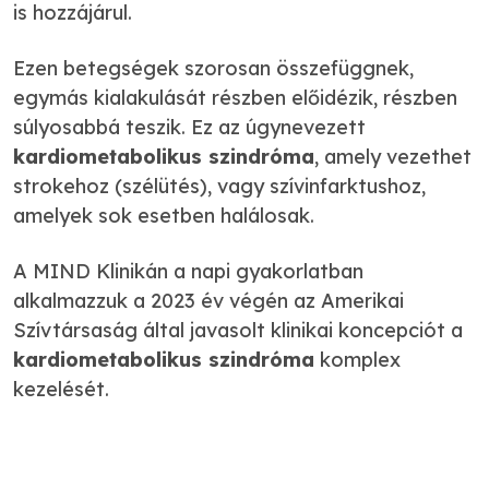
is hozzájárul.
Ezen betegségek szorosan összefüggnek,
egymás kialakulását részben előidézik, részben
súlyosabbá teszik. Ez az úgynevezett
kardiometabolikus szindróma
, amely vezethet
strokehoz (szélütés), vagy szívinfarktushoz,
amelyek sok esetben halálosak.
A MIND Klinikán a napi gyakorlatban
alkalmazzuk a 2023 év végén az Amerikai
Szívtársaság által javasolt klinikai koncepciót a
kardiometabolikus szindróma
komplex
kezelését.