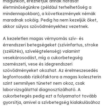
magunkon, érezhetjük annak hatását
életminőségünkre (például terhelhetőség a
mindennapokban), a következmények némák
maradnak sokáig. Pedig ha nem kezeljük őket,
akkor súlyos szövődményekhez vezetnek.
A kezeletlen magas vérnyomás szív- és
érrendszeri betegségeket (szívinfartus, stroke
(szélütés), szívelégtelenség) valamint
vesekárosodást, míg a cukorbetegség
szemészeti, vese és idegrendszeri
szövődményeket okozhat. Az érelmeszesedés
legfontosabb rizikófaktora a magas koleszterin
szint semmilyen tünetet nem okoz, csak
laborvizsgálattal diagnosztizálható. A
cukorbetegés pedig ezt a folyamatot tovább
gyorsítja, amivel a szívbetegség kialakulásához