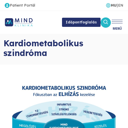
Patient Portál
HU
|
EN
Időpontfoglalás
Kardiometabolikus
szindróma