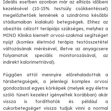
Ideális esetben azonban már az elhízás időbeni
kezelésével (10-15% testsúly csökkentéssel)
megelőzhetőek lennének a szindróma későbbi
stádiumaiban kialakuló betegségek. Ehhez az
obezitás célzott terápiája szükséges, melyhez a
MIND Klinika kiemelt orvosi-szakmai segítséget
nyújt (komlex életmód terápia testösszetétel
változásának mérésével, illetve az anyagcsere
folyamatok speciális monitorozásával, az
indirekt kalorimetriával).
Függően attól mennyire előrehaladottak a
társbetegségek, a jelenlegi komplex orvosi
gondozással egyes kórképek (melyek egy életre
szóló tüneti kezelést igényeltek korábban) akár
vissza is fordíthatók és például a
cukorbetegséget vissza tudjuk vinni a normal