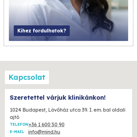
Kihez fordulhatok?
Kapcsolat
Szeretettel várjuk klinikánkon!
1024 Budapest, Lövőház utca 39. I. em. bal oldali
ajtó
+36 1 600 50 90
TELEFON
info@mind.hu
E-MAIL