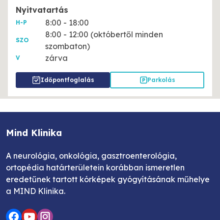
Nyitvatartás
8:00 - 18:00
H-P
8:00 - 12:00 (októbertől minden
SZO
szombaton)
zárva
V
Időpontfoglalás
Parkolás
Mind Klinika
A neurológia, onkológia, gasztroenterológia,
ortopédia határterületein korábban ismeretlen
eredetűnek tartott kórképek gyógyításának műhelye
a MIND Klinika.