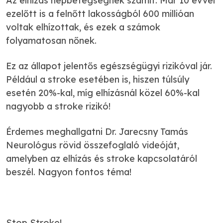
Az elhízás népbetegségnek számít. Már 10 évvel
ezelőtt is a felnőtt lakosságból 600 millióan
voltak elhízottak, és ezek a számok
folyamatosan nőnek.
Ez az állapot jelentős egészségügyi rizikóval jár.
Például a stroke esetében is, hiszen túlsúly
esetén 20%-kal, míg elhízásnál közel 60%-kal
nagyobb a stroke rizikó!
Érdemes meghallgatni Dr. Jarecsny Tamás
Neurológus rövid összefoglaló videóját,
amelyben az elhízás és stroke kapcsolatáról
beszél. Nagyon fontos téma!
Stop Stroke!