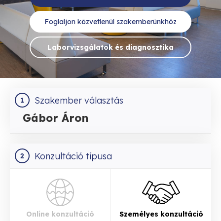
Foglaljon közvetlenül szakemberünkhöz
Laborvizsgálatok és diagnosztika
Szakember választás
1
Gábor Áron
Dr. Entz László
Idegsebész
Konzultáció típusa
2
online
személyes
Dr. Schwab Richárd
Belgyógyász, gasztroenterológus
online
személyes
Online konzultáció
Személyes konzultáció