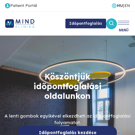
Patient Portál
HU
|
EN
Időpontfoglalás
Köszöntjük
időpontfoglalási
oldalunkon
A lenti gombok egyikével elkezdheti az időpontfoglalási
folyamatot.
Időpontfoglalás kezdése