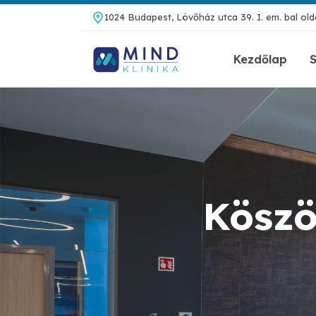
1024 Budapest, Lövőház utca 39. I. em. bal olda
Kezdőlap
S
Köszö