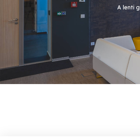
A lenti 
Szakambulanciá
1
Fejfájás