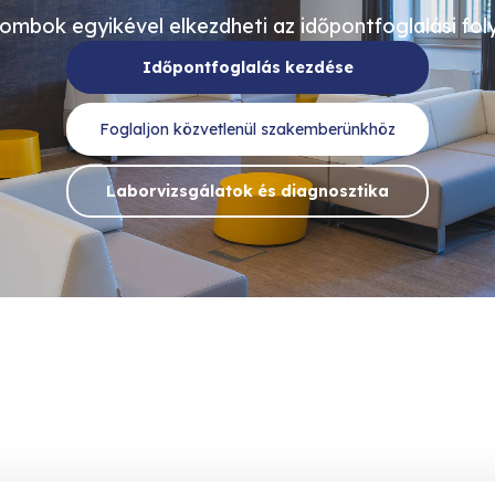
gombok egyikével elkezdheti az időpontfoglalási fo
Időpontfoglalás kezdése
Foglaljon közvetlenül szakemberünkhöz
Laborvizsgálatok és diagnosztika
ink