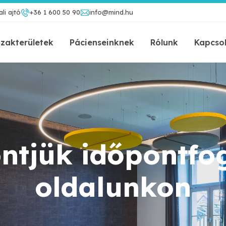
li ajtó
+36 1 600 50 90
info@mind.hu
zakterületek
Pácienseinknek
Rólunk
Kapcso
ntjük időpontfog
oldalunkon