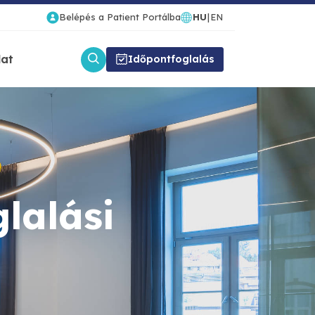
Belépés a Patient Portálba
HU
|
EN
lat
Időpontfoglalás
lalási